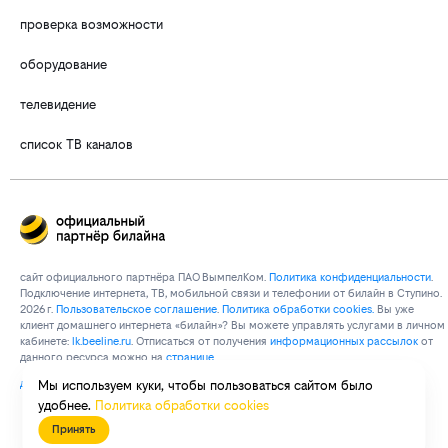
проверка возможности
оборудование
телевидение
список ТВ каналов
сайт официального партнёра ПАО ВымпелКом.
Политика конфиденциальности
.
Подключение интернета, ТВ, мобильной связи и телефонии от билайн в Ступино.
2026 г.
Пользовательское соглашение
.
Политика обработки cookies.
Вы уже
клиент домашнего интернета «билайн»? Вы можете управлять услугами в личнoм
кaбинeтe:
lk.bееlinе.ru
. Отписаться от получения
информационных рассылок
от
данного ресурса можно на
странице
договор об оказании услуг связи
Мы используем куки, чтобы пользоваться сайтом было
удобнее.
Политика обработки cookies
Принять